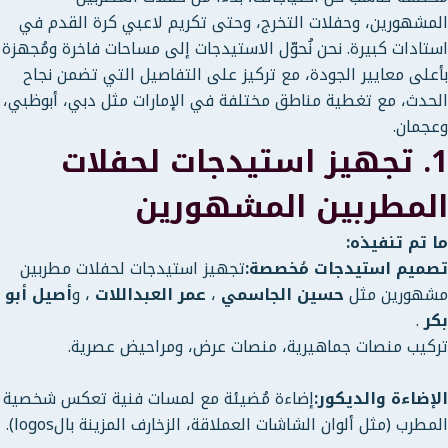
المشهورين، وحفلات التخرج، وحتى تكريم لاعبي كرة القدم في
استادات كبيرة. نحن نُحوّل الاستيدجات إلى مساحات فاخرة ومُجهزة
بأعلى معايير الجودة، مع تركيز على التفاصيل التي تضمن نجاح
الحدث، مع تغطية مناطق مختلفة في الإمارات مثل دبي، أبوظبي،
وعجمان.
1. تجهيز استيدجات لحفلات
المطربين المشهورين
ما تم تنفيذه:
تصميم استيدجات مُخصصة:
تجهيز استيدجات لحفلات مطربين
مشهورين مثل
حسين الجاسمي
،
عمر العبداللات
، و
أصيل أبو
بكر
.
تركيب منصات جماهيرية، منصات عرض، ومراحيض عصرية.
الإضاءة والديكور:
إضاءة مُضيئة مع لمسات فنية تعكس شخصية
المطرب (مثل ألوان الشاشات العملاقة، الزخارف المزينة بالlogos).